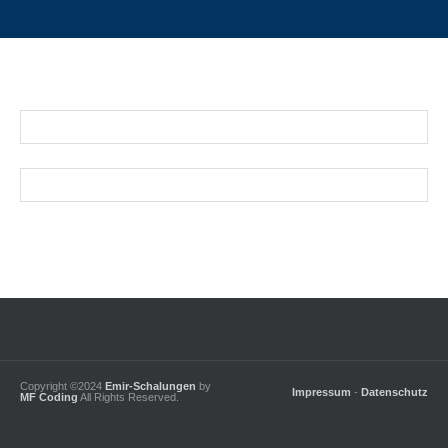
Schalungen
Mauerwerk
Qualität
Über uns
Alle Jobs
Kontakt
Öffnungszeiten
Mon - Fri: 8:30 am to 18:00 pm
Samstag: 9:30 am to 15:00 pm
Copyright ©2024
Emir-Schalungen
by
Impressum
-
Datenschutz
MF Coding
All Rights Reserved.