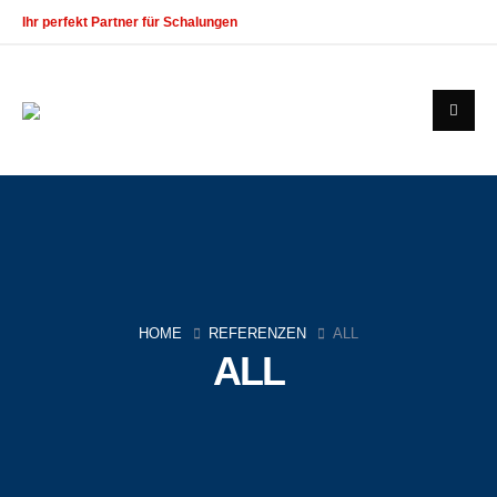
Ihr perfekt Partner für Schalungen
--
Unser motiviertes Team von Mitarbeitern ist stets bemüht, Sie zu Ihrer
Zufriedenheit zu bedienen.
Kontakt
ADRESSE
Blegistrasse 11a, 6340 Baar(Zug)
TELEFON
HOME
REFERENZEN
ALL
+41 (0) 79 55 200 88
ALL
E-MAIL
info@emir-schalungen.ch
Useful Links
Home